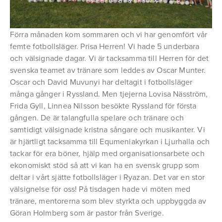
Förra månaden kom sommaren och vi har genomfört vår
femte fotbollsläger. Prisa Herren! Vi hade 5 underbara
och välsignade dagar. Vi är tacksamma till Herren för det
svenska teamet av tränare som leddes av Oscar Munter.
Oscar och David Muvunyi har deltagit i fotbollsläger
många gånger i Ryssland. Men tjejerna Lovisa Näsström,
Frida Gyll, Linnea Nilsson besökte Ryssland för första
gången. De är talangfulla spelare och tränare och
samtidigt välsignade kristna sångare och musikanter. Vi
är hjärtligt tacksamma till Equmeniakyrkan i Ljurhalla och
tackar för era böner, hjälp med organisationsarbete och
ekonomiskt stöd så att vi kan ha en svensk grupp som
deltar i vårt sjätte fotbollsläger i Ryazan. Det var en stor
välsignelse för oss! På tisdagen hade vi möten med
tränare, mentorerna som blev styrkta och uppbyggda av
Göran Holmberg som är pastor från Sverige.