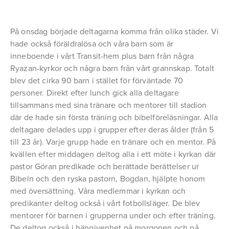
På onsdag började deltagarna komma från olika städer. Vi
hade också föräldralösa och våra barn som är
inneboende i vårt Transit-hem plus barn från några
Ryazan-kyrkor och några barn från vårt grannskap. Totalt
blev det cirka 90 barn i stället för förväntade 70
personer. Direkt efter lunch gick alla deltagare
tillsammans med sina tränare och mentorer till stadion
där de hade sin första träning och bibelföreläsningar. Alla
deltagare delades upp i grupper efter deras ålder (från 5
till 23 år). Varje grupp hade en tränare och en mentor. På
kvällen efter middagen deltog alla i ett möte i kyrkan där
pastor Göran predikade och berättade berättelser ur
Bibeln och den ryska pastorn, Bogdan, hjälpte honom
med översättning. Våra medlemmar i kyrkan och
predikanter deltog också i vårt fotbollsläger. De blev
mentorer för barnen i grupperna under och efter träning.
De deltog också i hängivenhet på morgonen och på