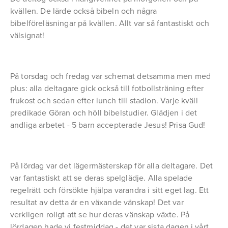
kvällen. De lärde också bibeln och några
bibelföreläsningar på kvällen. Allt var så fantastiskt och
välsignat!
På torsdag och fredag var schemat detsamma men med
plus: alla deltagare gick också till fotbollsträning efter
frukost och sedan efter lunch till stadion. Varje kväll
predikade Göran och höll bibelstudier. Glädjen i det
andliga arbetet - 5 barn accepterade Jesus! Prisa Gud!
På lördag var det lägermästerskap för alla deltagare. Det
var fantastiskt att se deras spelglädje. Alla spelade
regelrätt och försökte hjälpa varandra i sitt eget lag. Ett
resultat av detta är en växande vänskap! Det var
verkligen roligt att se hur deras vänskap växte. På
lördagen hade vi festmiddag - det var sista dagen i vårt