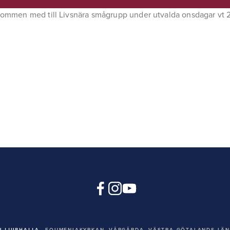
ommen med till Livsnära smågrupp under utvalda onsdagar vt
 LJURHALLA
EQUMENIAKYRKAN,
VÅRGÅRDA, VÄSTRA GÖTALANDS LÄN,