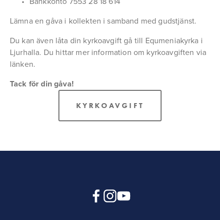
Bankkonto 7553 28 18 614
Lämna en gåva i kollekten i samband med gudstjänst.
Du kan även låta din kyrkoavgift gå till Equmeniakyrka i 
Ljurhalla. Du hittar mer information om kyrkoavgiften via 
länken.
Tack för din gåva!
KYRKOAVGIFT