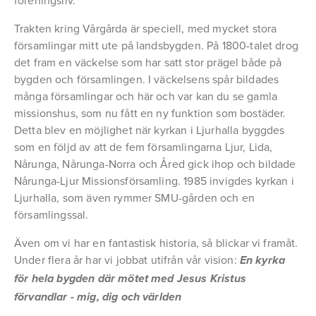
föreningsliv.
Trakten kring Vårgårda är speciell, med mycket stora 
församlingar mitt ute på landsbygden. På 1800-talet drog 
det fram en väckelse som har satt stor prägel både på 
bygden och församlingen. I väckelsens spår bildades 
många församlingar och här och var kan du se gamla 
missionshus, som nu fått en ny funktion som bostäder. 
Detta blev en möjlighet när kyrkan i Ljurhalla byggdes 
som en följd av att de fem församlingarna Ljur, Lida, 
Nårunga, Nårunga-Norra och Åred gick ihop och bildade 
Nårunga-Ljur Missionsförsamling. 1985 invigdes kyrkan i 
Ljurhalla, som även rymmer SMU-gården och en 
församlingssal.
Även om vi har en fantastisk historia, så blickar vi framåt. 
Under flera år har vi jobbat utifrån vår vision: 
En kyrka 
för hela bygden där mötet med Jesus Kristus 
förvandlar - mig, dig och världen