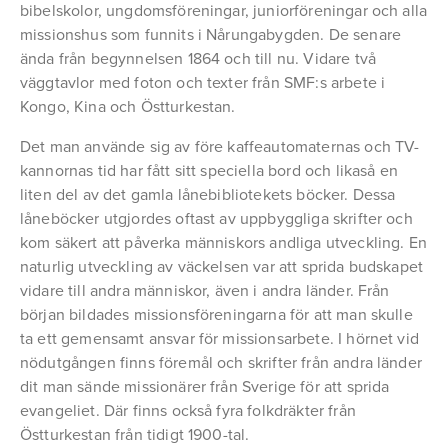
bibelskolor, ungdomsföreningar, juniorföreningar och alla
missionshus som funnits i Nårungabygden. De senare
ända från begynnelsen 1864 och till nu. Vidare två
väggtavlor med foton och texter från SMF:s arbete i
Kongo, Kina och Östturkestan.
Det man använde sig av före kaffeautomaternas och TV-
kannornas tid har fått sitt speciella bord och likaså en
liten del av det gamla lånebibliotekets böcker. Dessa
låneböcker utgjordes oftast av uppbyggliga skrifter och
kom säkert att påverka människors andliga utveckling. En
naturlig utveckling av väckelsen var att sprida budskapet
vidare till andra människor, även i andra länder. Från
början bildades missionsföreningarna för att man skulle
ta ett gemensamt ansvar för missionsarbete. I hörnet vid
nödutgången finns föremål och skrifter från andra länder
dit man sände missionärer från Sverige för att sprida
evangeliet. Där finns också fyra folkdräkter från
Östturkestan från tidigt 1900-tal.