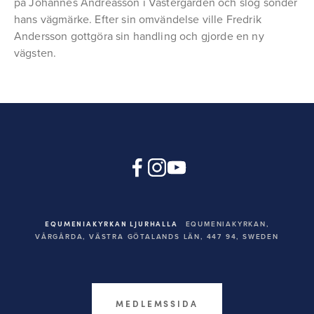
på Johannes Andreasson i Västergården och slog sönder
hans vägmärke. Efter sin omvändelse ville Fredrik
Andersson gottgöra sin handling och gjorde en ny
vägsten.
EQUMENIAKYRKAN LJURHALLA
EQUMENIAKYRKAN,
VÅRGÅRDA, VÄSTRA GÖTALANDS LÄN, 447 94,
SWEDEN
MEDLEMSSIDA