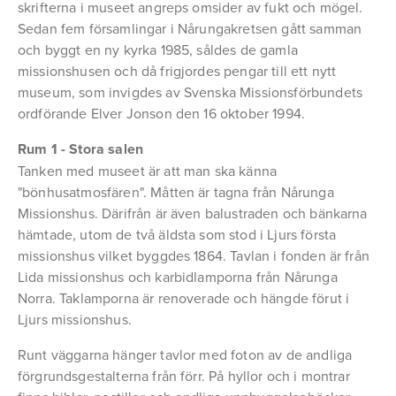
skrifterna i museet angreps omsider av fukt och mögel.
Sedan fem församlingar i Nårungakretsen gått samman
och byggt en ny kyrka 1985, såldes de gamla
missionshusen och då frigjordes pengar till ett nytt
museum, som invigdes av Svenska Missionsförbundets
ordförande Elver Jonson den 16 oktober 1994.
Rum 1 - Stora salen
Tanken med museet är att man ska känna
"bönhusatmosfären". Måtten är tagna från Nårunga
Missionshus. Därifrån är även balustraden och bänkarna
hämtade, utom de två äldsta som stod i Ljurs första
missionshus vilket byggdes 1864. Tavlan i fonden är från
Lida missionshus och karbidlamporna från Nårunga
Norra. Taklamporna är renoverade och hängde förut i
Ljurs missionshus.
Runt väggarna hänger tavlor med foton av de andliga
förgrundsgestalterna från förr. På hyllor och i montrar