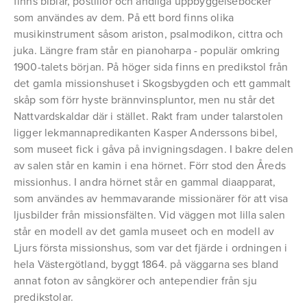
finns biblar, postillor och andliga uppbyggelseböcker
som användes av dem. På ett bord finns olika
musikinstrument såsom ariston, psalmodikon, cittra och
juka. Längre fram står en pianoharpa - populär omkring
1900-talets början. På höger sida finns en predikstol från
det gamla missionshuset i Skogsbygden och ett gammalt
skåp som förr hyste brännvinspluntor, men nu står det
Nattvardskaldar där i stället. Rakt fram under talarstolen
ligger lekmannapredikanten Kasper Anderssons bibel,
som museet fick i gåva på invigningsdagen. I bakre delen
av salen står en kamin i ena hörnet. Förr stod den Åreds
missionhus. I andra hörnet står en gammal diaapparat,
som användes av hemmavarande missionärer för att visa
ljusbilder från missionsfälten. Vid väggen mot lilla salen
står en modell av det gamla museet och en modell av
Ljurs första missionshus, som var det fjärde i ordningen i
hela Västergötland, byggt 1864. på väggarna ses bland
annat foton av sångkörer och antependier från sju
predikstolar.