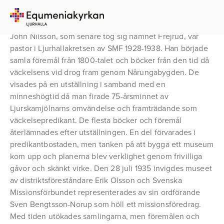
John Nilsson, som senare tog sig namnet Frejrud, var
pastor i Ljurhallakretsen av SMF 1928-1938. Han började
samla föremål från 1800-talet och böcker från den tid då
väckelsens vid drog fram genom Nårungabygden. De
visades på en utställning i samband med en
minneshögtid då man firade 75-årsminnet av
Ljurskamjölnarns omvändelse och framträdande som
väckelsepredikant. De flesta böcker och föremål
återlämnades efter utställningen. En del förvarades i
predikantbostaden, men tanken på att bygga ett museum
kom upp och planerna blev verklighet genom frivilliga
gåvor och skänkt virke. Den 28 juli 1935 invigdes museet
av distriktsföreståndare Erik Olsson och Svenska
Missionsförbundet representerades av sin ordförande
Sven Bengtsson-Norup som höll ett missionsföredrag.
Med tiden utökades samlingarna, men föremålen och