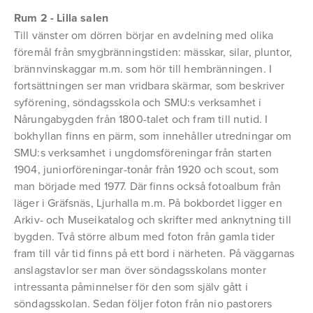
Rum 2 - Lilla salen
Till vänster om dörren börjar en avdelning med olika
föremål från smygbränningstiden: mässkar, silar, pluntor,
brännvinskaggar m.m. som hör till hembränningen. I
fortsättningen ser man vridbara skärmar, som beskriver
syförening, söndagsskola och SMU:s verksamhet i
Nårungabygden från 1800-talet och fram till nutid. I
bokhyllan finns en pärm, som innehåller utredningar om
SMU:s verksamhet i ungdomsföreningar från starten
1904, juniorföreningar-tonår från 1920 och scout, som
man började med 1977. Där finns också fotoalbum från
läger i Gräfsnäs, Ljurhalla m.m. På bokbordet ligger en
Arkiv- och Museikatalog och skrifter med anknytning till
bygden. Två större album med foton från gamla tider
fram till vår tid finns på ett bord i närheten. På väggarnas
anslagstavlor ser man över söndagsskolans monter
intressanta påminnelser för den som själv gått i
söndagsskolan. Sedan följer foton från nio pastorers