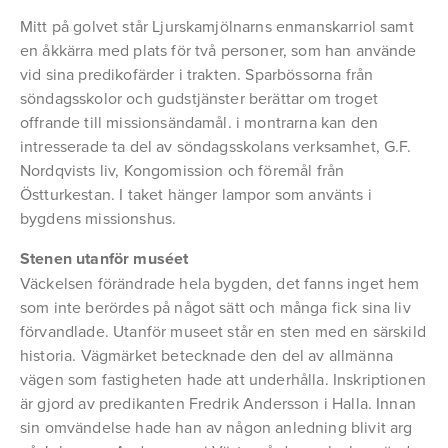
Mitt på golvet står Ljurskamjölnarns enmanskarriol samt
en åkkärra med plats för två personer, som han använde
vid sina predikofärder i trakten. Sparbössorna från
söndagsskolor och gudstjänster berättar om troget
offrande till missionsändamål. i montrarna kan den
intresserade ta del av söndagsskolans verksamhet, G.F.
Nordqvists liv, Kongomission och föremål från
Östturkestan. I taket hänger lampor som använts i
bygdens missionshus.
Stenen utanför muséet
Väckelsen förändrade hela bygden, det fanns inget hem
som inte berördes på något sätt och många fick sina liv
förvandlade. Utanför museet står en sten med en särskild
historia. Vägmärket betecknade den del av allmänna
vägen som fastigheten hade att underhålla. Inskriptionen
är gjord av predikanten Fredrik Andersson i Halla. Innan
sin omvändelse hade han av någon anledning blivit arg