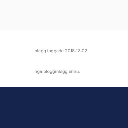
Inlägg taggade 2018-12-02
Inga blogginlägg ännu.