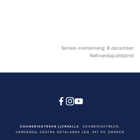
Senare evenemang: 8 december
Nattvardsgudstjänst
EQUMENIAKYRKAN LJURHALLA
EQUMENIAKYRKAN,
VÅRGÅRDA, VÄSTRA GÖTALANDS LÄN, 447 94,
SWEDEN