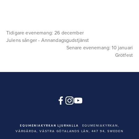
Tidigare evenemang: 26 december
Julens sånger - Annandagsgudstjänst
Senare evenemang: 10 januari
Grötfest
EQUMENIAKYRKAN LJURHALLA
EQUMENIAKYRKAN,
VÅRGÅRDA, VÄSTRA GÖTALANDS LÄN, 447 94,
SWEDEN