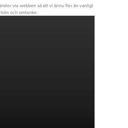
ter via webben så att vi ännu fler än vanligt 
förbön och omtanke.