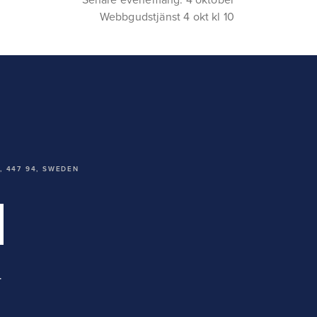
Webbgudstjänst 4 okt kl 10
 447 94,
SWEDEN
T