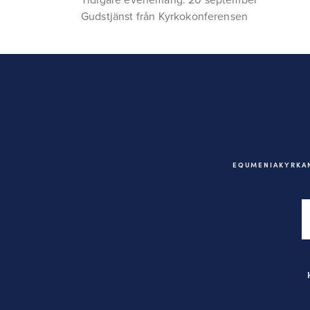
Gudstjänst från Kyrkokonferensen
EQUMENIAKYRKAN