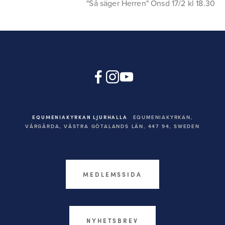
"Så säger Herren" Onsd 17/2 kl 18.30
EQUMENIAKYRKAN LJURHALLA
EQUMENIAKYRKAN,
VÅRGÅRDA, VÄSTRA GÖTALANDS LÄN, 447 94,
SWEDEN
MEDLEMSSIDA
NYHETSBREV