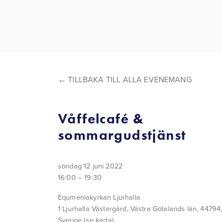
TILLBAKA TILL ALLA EVENEMANG
Våffelcafé &
sommargudstjänst
söndag 12 juni 2022
16:00
19:30
Equmeniakyrkan Ljurhalla
1 Ljurhalla Västergård
Västra Götalands län, 44794
Sverige
(se karta)