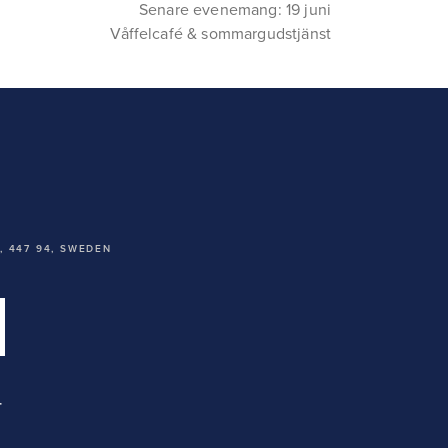
Senare evenemang: 19 juni
Våffelcafé & sommargudstjänst
 447 94,
SWEDEN
T