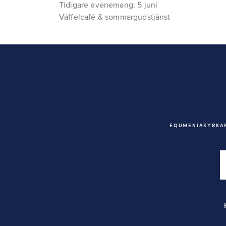
Tidigare evenemang: 5 juni
Våffelcafé & sommargudstjänst
EQUMENIAKYRKAN