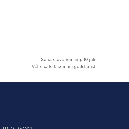
Senare evenemang: 10 juli
Våffelcafé & sommargudstjänst
 447 94,
SWEDEN