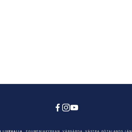
 LJURHALLA
EQUMENIAKYRKAN,
VÅRGÅRDA, VÄSTRA GÖTALANDS LÄN,