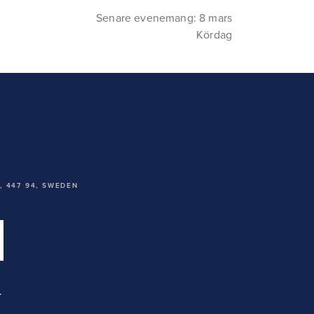
Senare evenemang: 8 mars
Kördag
 447 94,
SWEDEN
T