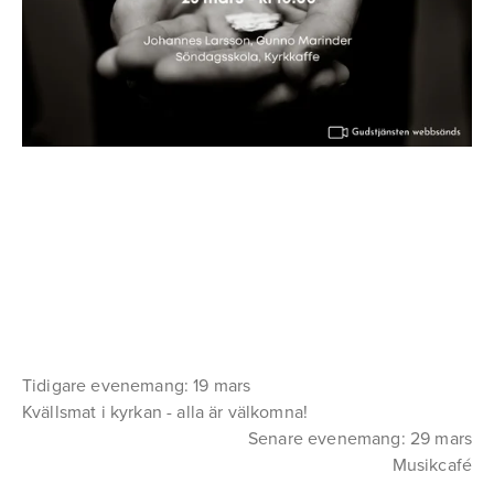
Tidigare evenemang: 19 mars
Kvällsmat i kyrkan - alla är välkomna!
Senare evenemang: 29 mars
Musikcafé