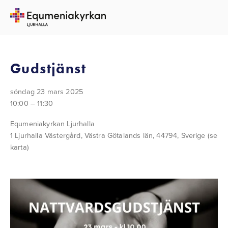
TILLBAKA TILL ALLA EVENEMANG
Gudstjänst
söndag 23 mars 2025
10:00
11:30
Equmeniakyrkan Ljurhalla
1 Ljurhalla Västergård
Västra Götalands län, 44794
Sverige
(se
karta)