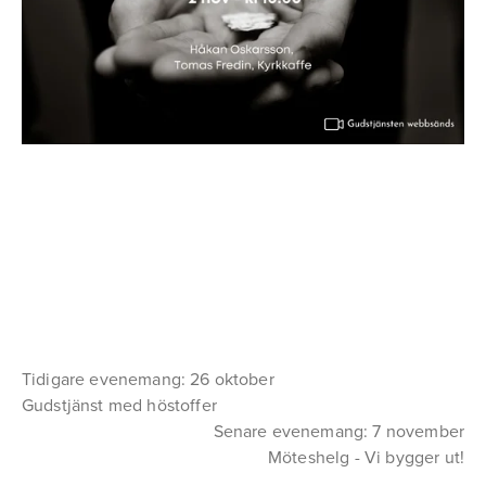
Tidigare evenemang: 26 oktober
Gudstjänst med höstoffer
Senare evenemang: 7 november
Möteshelg - Vi bygger ut!