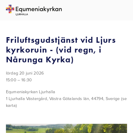
TILLBAKA TILL ALLA EVENEMANG
Friluftsgudstjänst vid Ljurs
kyrkoruin - (vid regn, i
Nårunga Kyrka)
lördag 20 juni 2026
15:00
16:30
Equmeniakyrkan Ljurhalla
1 Ljurhalla Västergård
Västra Götalands län, 44794
Sverige
(se
karta)