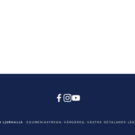
 LJURHALLA
EQUMENIAKYRKAN,
VÅRGÅRDA, VÄSTRA GÖTALANDS LÄN,