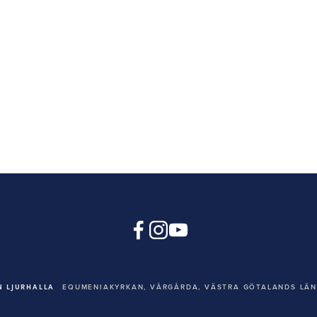
 LJURHALLA
EQUMENIAKYRKAN,
VÅRGÅRDA, VÄSTRA GÖTALANDS LÄN,