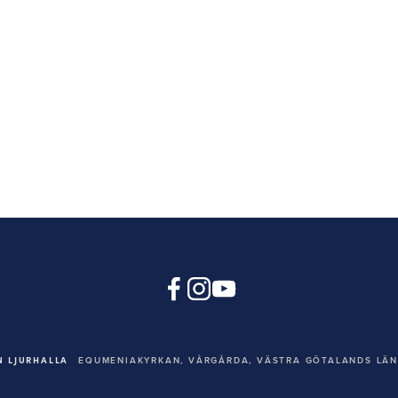
 LJURHALLA
EQUMENIAKYRKAN,
VÅRGÅRDA, VÄSTRA GÖTALANDS LÄN,