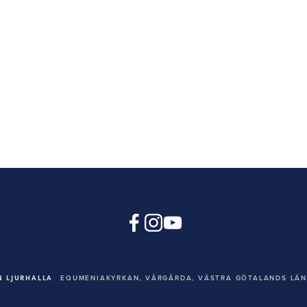
 LJURHALLA
EQUMENIAKYRKAN,
VÅRGÅRDA, VÄSTRA GÖTALANDS LÄN,