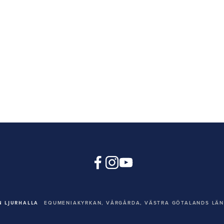
 LJURHALLA
EQUMENIAKYRKAN,
VÅRGÅRDA, VÄSTRA GÖTALANDS LÄN,