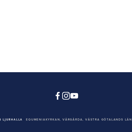
 LJURHALLA
EQUMENIAKYRKAN,
VÅRGÅRDA, VÄSTRA GÖTALANDS LÄN,