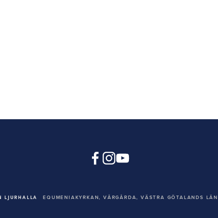
 LJURHALLA
EQUMENIAKYRKAN,
VÅRGÅRDA, VÄSTRA GÖTALANDS LÄN,