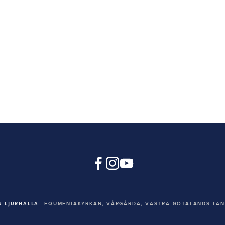
 LJURHALLA
EQUMENIAKYRKAN,
VÅRGÅRDA, VÄSTRA GÖTALANDS LÄN,