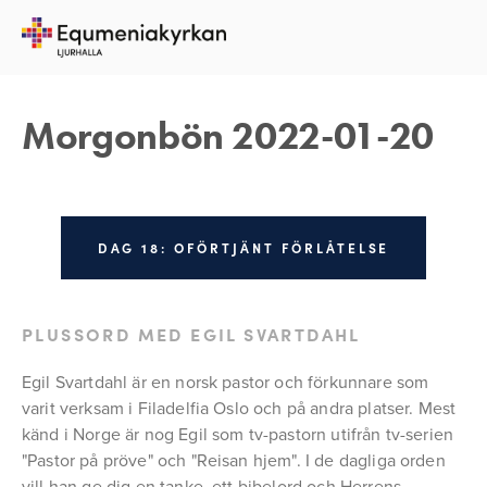
20 JANUARI 2022
REBECKA APPELFELDT
Morgonbön 2022-01-20
DAG 18: OFÖRTJÄNT FÖRLÅTELSE
PLUSSORD MED EGIL SVARTDAHL
Egil Svartdahl är en norsk pastor och förkunnare som 
varit verksam i Filadelfia Oslo och på andra platser. Mest 
känd i Norge är nog Egil som tv-pastorn utifrån tv-serien 
"Pastor på pröve" och "Reisan hjem". I de dagliga orden 
vill han ge dig en tanke, ett bibelord och Herrens 