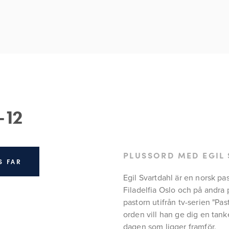
-12
PLUSSORD MED EGIL
S FAR
Egil Svartdahl är en norsk pa
Filadelfia Oslo och på andra 
pastorn utifrån tv-serien "Pas
orden vill han ge dig en tanke
dagen som ligger framför.