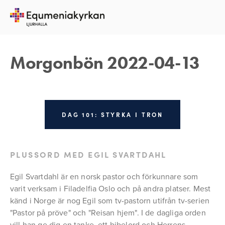
13 APRIL 2022
REBECKA APPELFELDT
Morgonbön 2022-04-13
DAG 101: STYRKA I TRON
PLUSSORD MED EGIL SVARTDAHL
Egil Svartdahl är en norsk pastor och förkunnare som 
varit verksam i Filadelfia Oslo och på andra platser. Mest 
känd i Norge är nog Egil som tv-pastorn utifrån tv-serien 
"Pastor på pröve" och "Reisan hjem". I de dagliga orden 
vill han ge dig en tanke, ett bibelord och Herrens 