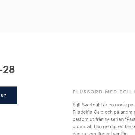
-28
PLUSSORD MED EGIL
DU?
Egil Svartdahl är en norsk pa
Filadelfia Oslo och på andra 
pastorn utifrån tv-serien "Pas
orden vill han ge dig en tanke
dagen som ligger framför.