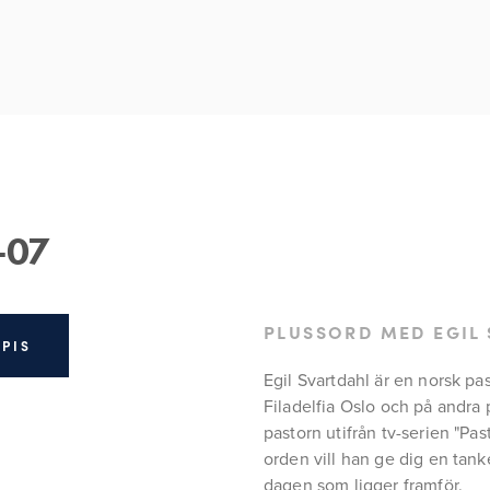
-07
PLUSSORD MED EGIL
MPIS
Egil Svartdahl är en norsk pa
Filadelfia Oslo och på andra 
pastorn utifrån tv-serien "Pas
orden vill han ge dig en tanke
dagen som ligger framför.