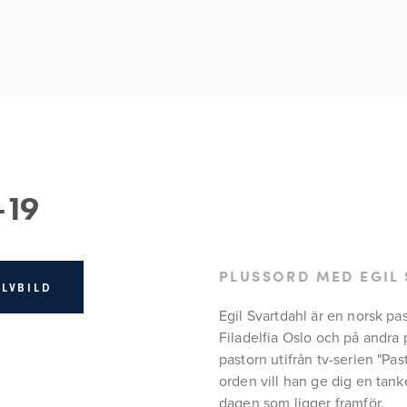
-19
PLUSSORD MED EGIL
ÄLVBILD
Egil Svartdahl är en norsk pa
Filadelfia Oslo och på andra 
pastorn utifrån tv-serien "Pas
orden vill han ge dig en tanke
dagen som ligger framför.