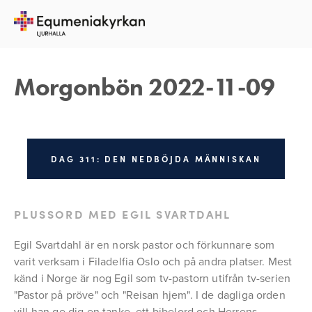
9 NOVEMBER 2022
REBECKA APPELFELDT
Morgonbön 2022-11-09
DAG 311: DEN NEDBÖJDA MÄNNISKAN
PLUSSORD MED EGIL SVARTDAHL
Egil Svartdahl är en norsk pastor och förkunnare som 
varit verksam i Filadelfia Oslo och på andra platser. Mest 
känd i Norge är nog Egil som tv-pastorn utifrån tv-serien 
"Pastor på pröve" och "Reisan hjem". I de dagliga orden 
vill han ge dig en tanke, ett bibelord och Herrens 