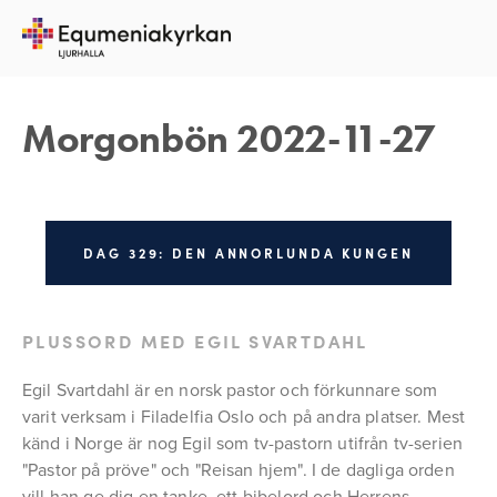
27 NOVEMBER 2022
REBECKA APPELFELDT
Morgonbön 2022-11-27
DAG 329: DEN ANNORLUNDA KUNGEN
PLUSSORD MED EGIL SVARTDAHL
Egil Svartdahl är en norsk pastor och förkunnare som 
varit verksam i Filadelfia Oslo och på andra platser. Mest 
känd i Norge är nog Egil som tv-pastorn utifrån tv-serien 
"Pastor på pröve" och "Reisan hjem". I de dagliga orden 
vill han ge dig en tanke, ett bibelord och Herrens 