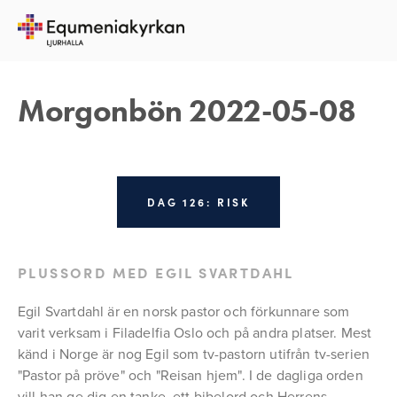
8 MAJ 2022
REBECKA APPELFELDT
Morgonbön 2022-05-08
DAG 126: RISK
PLUSSORD MED EGIL SVARTDAHL
Egil Svartdahl är en norsk pastor och förkunnare som 
varit verksam i Filadelfia Oslo och på andra platser. Mest 
känd i Norge är nog Egil som tv-pastorn utifrån tv-serien 
"Pastor på pröve" och "Reisan hjem". I de dagliga orden 
vill han ge dig en tanke, ett bibelord och Herrens 