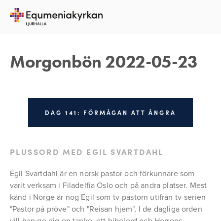
23 MAJ 2022
REBECKA APPELFELDT
Morgonbön 2022-05-23
DAG 141: FÖRMÅGAN ATT ÅNGRA
PLUSSORD MED EGIL SVARTDAHL
Egil Svartdahl är en norsk pastor och förkunnare som 
varit verksam i Filadelfia Oslo och på andra platser. Mest 
känd i Norge är nog Egil som tv-pastorn utifrån tv-serien 
"Pastor på pröve" och "Reisan hjem". I de dagliga orden 
vill han ge dig en tanke, ett bibelord och Herrens 