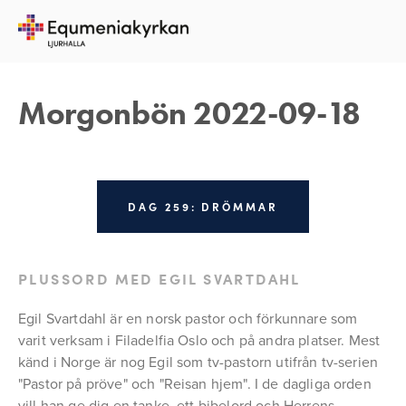
18 SEPTEMBER 2022
REBECKA APPELFELDT
Morgonbön 2022-09-18
DAG 259: DRÖMMAR
PLUSSORD MED EGIL SVARTDAHL
Egil Svartdahl är en norsk pastor och förkunnare som 
varit verksam i Filadelfia Oslo och på andra platser. Mest 
känd i Norge är nog Egil som tv-pastorn utifrån tv-serien 
"Pastor på pröve" och "Reisan hjem". I de dagliga orden 
vill han ge dig en tanke, ett bibelord och Herrens 