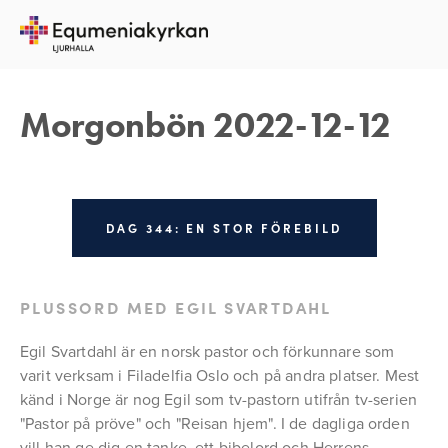
12 DECEMBER 2022
REBECKA APPELFELDT
Morgonbön 2022-12-12
DAG 344: EN STOR FÖREBILD
PLUSSORD MED EGIL SVARTDAHL
Egil Svartdahl är en norsk pastor och förkunnare som 
varit verksam i Filadelfia Oslo och på andra platser. Mest 
känd i Norge är nog Egil som tv-pastorn utifrån tv-serien 
"Pastor på pröve" och "Reisan hjem". I de dagliga orden 
vill han ge dig en tanke, ett bibelord och Herrens 