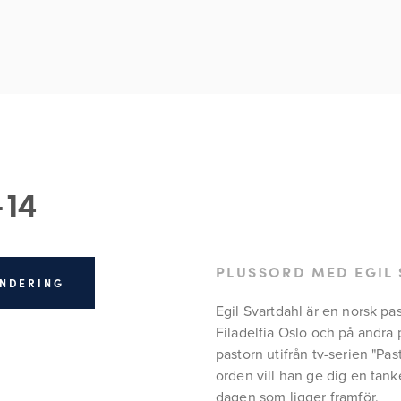
-14
PLUSSORD MED EGIL
UNDERING
Egil Svartdahl är en norsk pa
Filadelfia Oslo och på andra 
pastorn utifrån tv-serien "Pas
orden vill han ge dig en tanke
dagen som ligger framför.