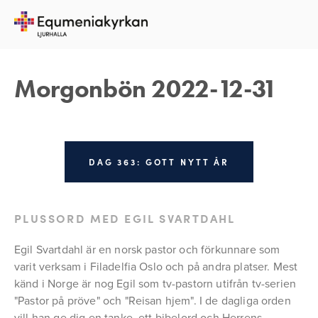
31 DECEMBER 2022
REBECKA APPELFELDT
Morgonbön 2022-12-31
DAG 363: GOTT NYTT ÅR
PLUSSORD MED EGIL SVARTDAHL
Egil Svartdahl är en norsk pastor och förkunnare som 
varit verksam i Filadelfia Oslo och på andra platser. Mest 
känd i Norge är nog Egil som tv-pastorn utifrån tv-serien 
"Pastor på pröve" och "Reisan hjem". I de dagliga orden 
vill han ge dig en tanke, ett bibelord och Herrens 