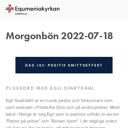
18 JULI 2022
REBECKA APPELFELDT
Morgonbön 2022-07-18
DAG 197: POSITIV SMITTOEFFEKT
PLUSSORD MED EGIL SVARTDAHL
Egil Svartdahl är en norsk pastor och förkunnare som 
varit verksam i Filadelfia Oslo och på andra platser. Mest 
känd i Norge är nog Egil som tv-pastorn utifrån tv-serien 
"Pastor på pröve" och "Reisan hjem". I de dagliga orden 
vill han ge dig en tanke, ett bibelord och Herrens 