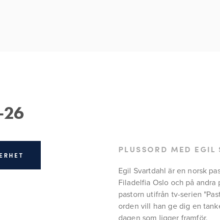
-26
PLUSSORD MED EGIL
KERHET
Egil Svartdahl är en norsk pa
Filadelfia Oslo och på andra 
pastorn utifrån tv-serien "Pas
orden vill han ge dig en tanke
dagen som ligger framför.