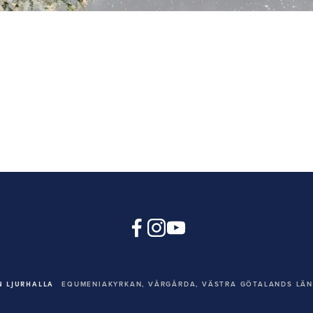
 LJURHALLA
EQUMENIAKYRKAN,
VÅRGÅRDA, VÄSTRA GÖTALANDS LÄN,