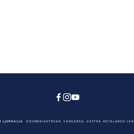
 LJURHALLA
EQUMENIAKYRKAN,
VÅRGÅRDA, VÄSTRA GÖTALANDS LÄN,