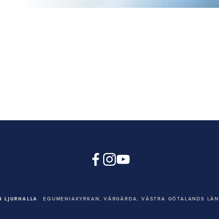
 LJURHALLA
EQUMENIAKYRKAN,
VÅRGÅRDA, VÄSTRA GÖTALANDS LÄN,