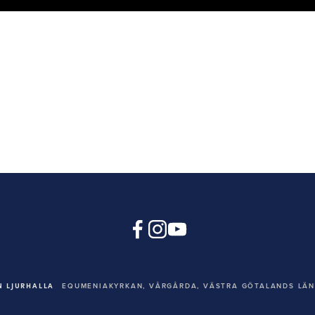
 LJURHALLA
EQUMENIAKYRKAN,
VÅRGÅRDA, VÄSTRA GÖTALANDS LÄN,