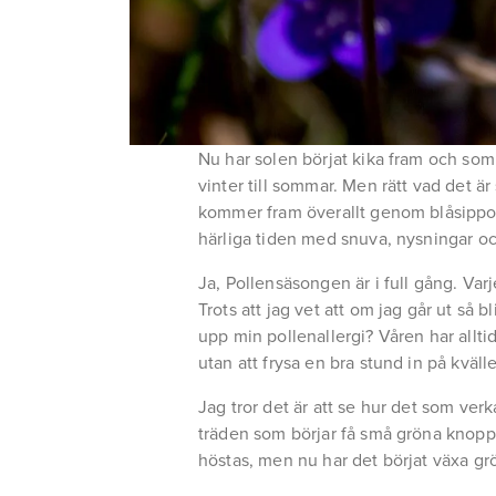
Nu har solen börjat kika fram och somm
vinter till sommar. Men rätt vad det 
kommer fram överallt genom blåsippor,
härliga tiden med snuva, nysningar o
Ja, Pollensäsongen är i full gång. Varje
Trots att jag vet att om jag går ut så 
upp min pollenallergi? Våren har allti
utan att frysa en bra stund in på kväll
Jag tror det är att se hur det som verk
träden som börjar få små gröna knoppar
höstas, men nu har det börjat växa grö