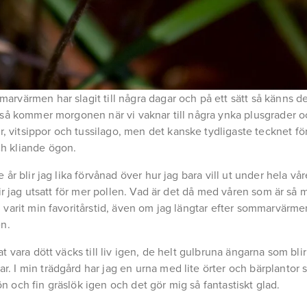
arvärmen har slagit till några dagar och på ett sätt så känns de
är så kommer morgonen när vi vaknar till några ynka plusgrader 
 vitsippor och tussilago, men det kanske tydligaste tecknet för
ch kliande ögon.
 år blir jag lika förvånad över hur jag bara vill ut under hela våre
blir jag utsatt för mer pollen. Vad är det då med våren som är så 
d varit min favoritårstid, även om jag längtar efter sommarvärm
en.
at vara dött väcks till liv igen, de helt gulbruna ängarna som bli
. I min trädgård har jag en urna med lite örter och bärplantor s
n och fin gräslök igen och det gör mig så fantastiskt glad.