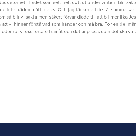
ds storhet. Trädet som sett helt dött ut under vintern blir sak
e inte träden mått bra av. Och jag tänker att det är samma sak
onom så blir vi sakta men säkert förvandlade till att bli mer lika J
å att vi hinner förstå vad som händer och må bra. För en del männ
rioder rör vi oss fortare framåt och det är precis som det ska var