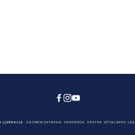
 LJURHALLA
EQUMENIAKYRKAN,
VÅRGÅRDA, VÄSTRA GÖTALANDS LÄN,