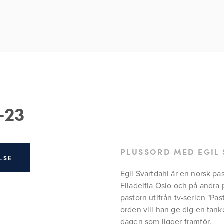
-23
PLUSSORD MED EGIL
LSE
Egil Svartdahl är en norsk pa
Filadelfia Oslo och på andra 
pastorn utifrån tv-serien "Pas
orden vill han ge dig en tanke
dagen som ligger framför.