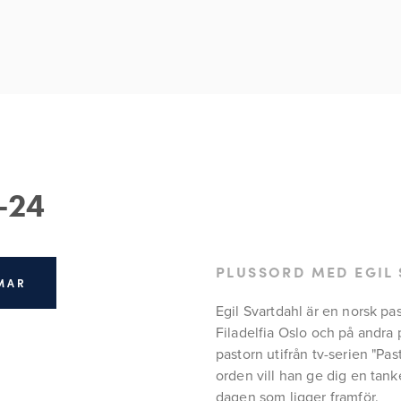
-24
PLUSSORD MED EGIL
MAR
Egil Svartdahl är en norsk pa
Filadelfia Oslo och på andra 
pastorn utifrån tv-serien "Pas
orden vill han ge dig en tanke
dagen som ligger framför.