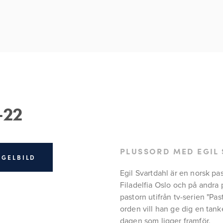
-22
PLUSSORD MED EGIL
EGELBILD
Egil Svartdahl är en norsk pa
Filadelfia Oslo och på andra 
pastorn utifrån tv-serien "Pas
orden vill han ge dig en tanke
dagen som ligger framför.