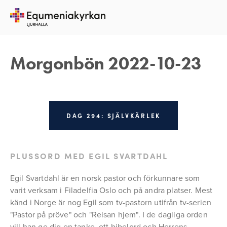
23 OKTOBER 2022
REBECKA APPELFELDT
Morgonbön 2022-10-23
DAG 294: SJÄLVKÄRLEK
PLUSSORD MED EGIL SVARTDAHL
Egil Svartdahl är en norsk pastor och förkunnare som 
varit verksam i Filadelfia Oslo och på andra platser. Mest 
känd i Norge är nog Egil som tv-pastorn utifrån tv-serien 
"Pastor på pröve" och "Reisan hjem". I de dagliga orden 
vill han ge dig en tanke, ett bibelord och Herrens 