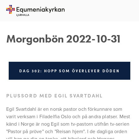
31 OKTOBER 2022
REBECKA APPELFELDT
Morgonbön 2022-10-31
DAG 302: HOPP SOM ÖVERLEVER DÖDEN
PLUSSORD MED EGIL SVARTDAHL
Egil Svartdahl är en norsk pastor och förkunnare som 
varit verksam i Filadelfia Oslo och på andra platser. Mest 
känd i Norge är nog Egil som tv-pastorn utifrån tv-serien 
"Pastor på pröve" och "Reisan hjem". I de dagliga orden 
vill han ge dig en tanke, ett bibelord och Herrens 